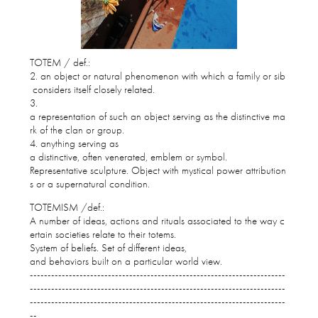
TOTEM /
def.:
2. an object or natural phenomenon with which a family or sib
considers itself closely related.
3.
a representation of such an object serving as the distinctive ma
rk of the clan or group.
4. anything serving as
a distinctive, often venerated, emblem or symbol.
Representative sculpture. Object with mystical power attribution
s or a supernatural condition.
TOTEMISM /
def.:
A number of ideas, actions and rituals associated to the way c
ertain societies relate to their totems.
System of beliefs. Set of different ideas,
and behaviors built on a particular world view.
------------------------------------------------------------------------
------------------------------------------------------------------------
------------------------------------------------------------------------
--