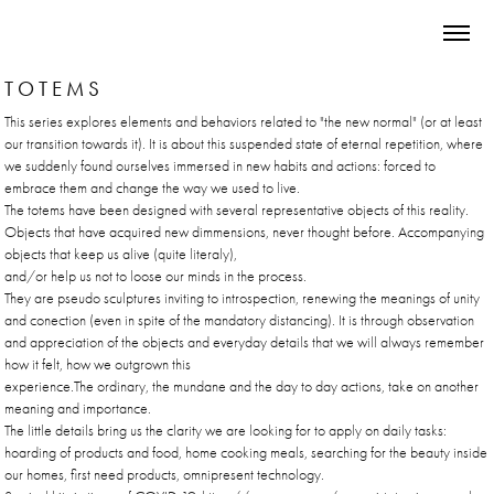
T O T E M S
This series explores elements and behaviors related to "the new normal" (or at least
our transition towards it). It is about this suspended state of eternal repetition, where
we suddenly found ourselves immersed in new habits and actions: forced to
embrace them and change the way we used to live.
The totems have been designed with several representative objects of this reality.
Objects that have acquired new dimmensions, never thought before. Accompanying
objects that keep us alive (quite literaly),
and/or help us not to loose our minds in the process.
They are pseudo sculptures inviting to introspection, renewing the meanings of unity
and conection (even in spite of the mandatory distancing). It is through observation
and appreciation of the objects and everyday details that we will always remember
how it felt, how we outgrown this
experience.The ordinary, the mundane and the day to day actions, take on another
meaning and importance.
The little details bring us the clarity we are looking for to apply on daily tasks:
hoarding of products and food, home cooking meals, searching for the beauty inside
our homes, first need products, omnipresent technology.