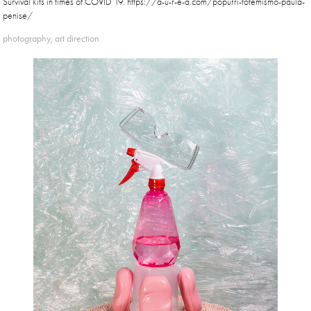
Survival kits in times of COVID 19. https://a-u-r-e-a.com/popurri-totemismo-paula-
penise/
photography, art direction