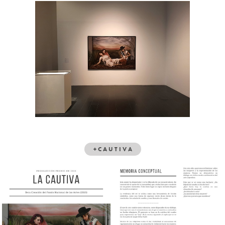
+ C A U T I V A